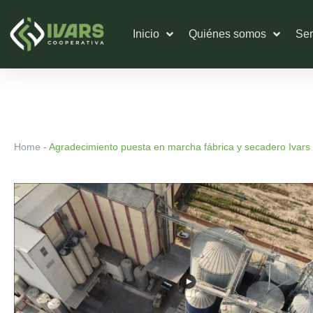
Ir
al
Inicio
Quiénes somos
Ser
contenido
Home
-
Agradecimiento puesta en marcha fábrica y secadero Ivars