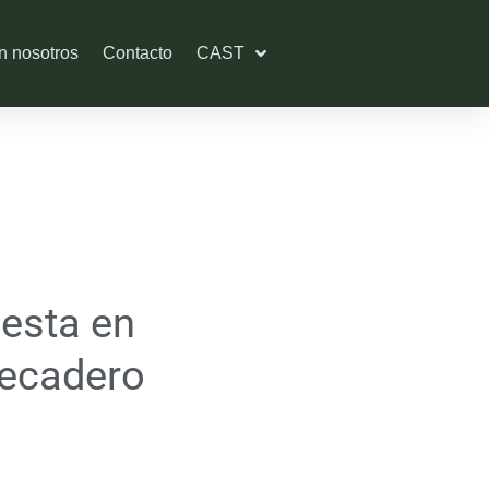
n nosotros
Contacto
CAST
esta en
secadero