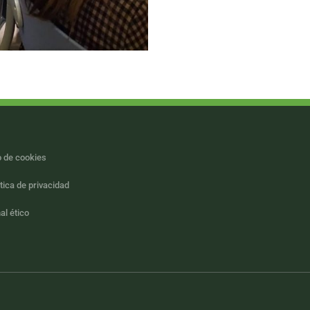
 de cookies
itica de privacidad
al ético