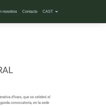
n nosotros
Contacto
CAST
RAL
ativa d’Ivars, que se celebró el
egunda convocatoria, en la sede