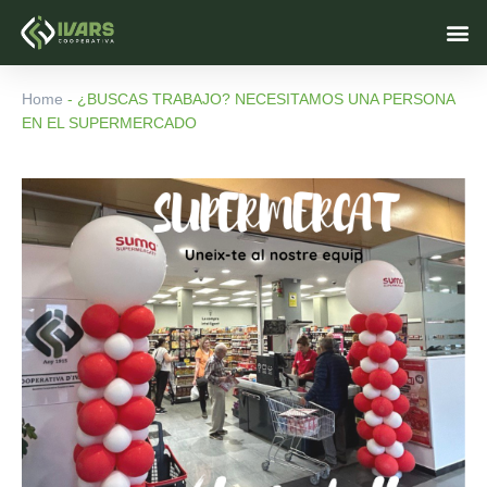
Ir
M
al
contenido
Home
-
¿BUSCAS TRABAJO? NECESITAMOS UNA PERSONA
EN EL SUPERMERCADO