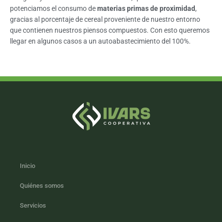
potenciamos el consumo de
materias primas de proximidad
,
gracias al porcentaje de cereal proveniente de nuestro entorno
que contienen nuestros piensos compuestos. Con esto queremos
llegar en algunos casos a un autoabastecimiento del 100%.
Inicio
Quiénes somos
Servicios