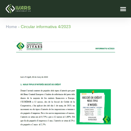
Ir
M
al
contenido
Home
-
Circular informativa 4/2023