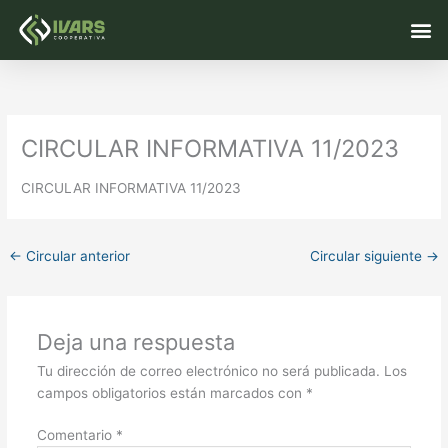
Ir
M
al
contenido
CIRCULAR INFORMATIVA 11/2023
CIRCULAR INFORMATIVA 11/2023
←
Circular anterior
Circular siguiente
→
Deja una respuesta
Tu dirección de correo electrónico no será publicada.
Los
campos obligatorios están marcados con
*
Comentario
*