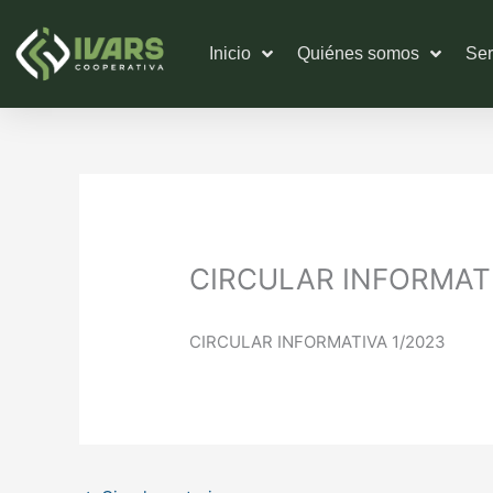
Ir
al
Inicio
Quiénes somos
Ser
contenido
CIRCULAR INFORMATI
CIRCULAR INFORMATIVA 1/2023