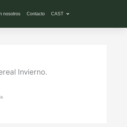
n nosotros
Contacto
CAST
real Invierno.
a.