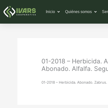
Ir
al
Inicio
Quiénes somos
Ser
contenido
01-2018 – Herbicida. 
Abonado. Alfalfa. Segu
01-2018 – Herbicida. Abonado. Zabrus. 