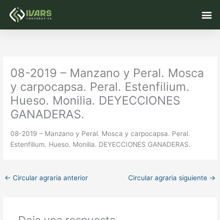
Ir
M
al
contenido
08-2019 – Manzano y Peral. Mosca
y carpocapsa. Peral. Estenfilium.
Hueso. Monilia. DEYECCIONES
GANADERAS.
08-2019 – Manzano y Peral. Mosca y carpocapsa. Peral.
Estenfilium. Hueso. Monilia. DEYECCIONES GANADERAS.
←
Circular agraria anterior
Circular agraria siguiente
→
Deja una respuesta