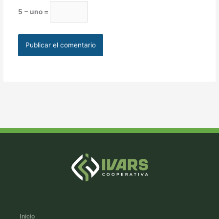
5 − uno =
Inicio