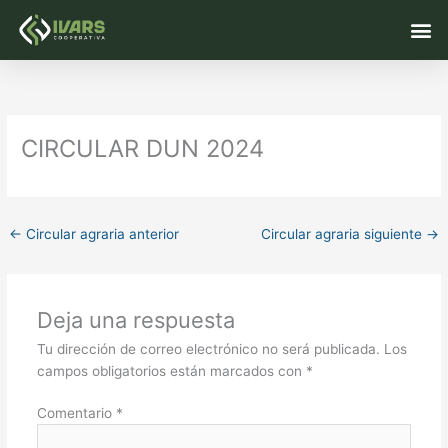
Ir
M
al
contenido
CIRCULAR DUN 2024
←
Circular agraria anterior
Circular agraria siguiente
→
Deja una respuesta
Tu dirección de correo electrónico no será publicada.
Los
campos obligatorios están marcados con
*
Comentario
*