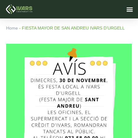
Ir
M
al
contenido
Home
-
FIESTA MAYOR DE SAN ANDREU IVARS D’URGELL