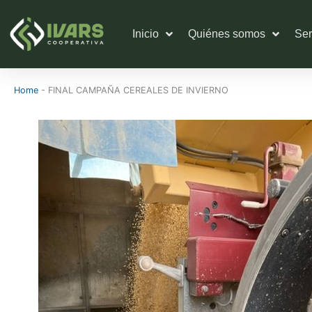
Ir
al
Inicio
Quiénes somos
Ser
contenido
Home
-
FINAL CAMPAÑA CEREALES DE INVIERNO