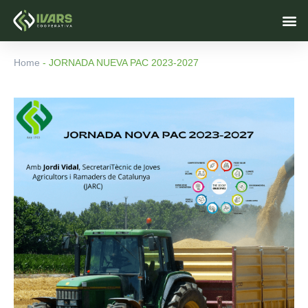
Ir
M
al
contenido
Home
-
JORNADA NUEVA PAC 2023-2027