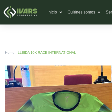
Ir
al
Inicio
Quiénes somos
Ser
contenido
Home
-
LLEIDA 10K RACE INTERNATIONAL