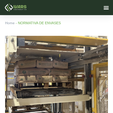
Ir
M
al
contenido
Home
-
NORMATIVA DE ENVASES