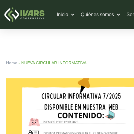
Ir
al
Inicio
Quiénes somos
Ser
contenido
Home
-
NUEVA CIRCULAR INFORMATIVA