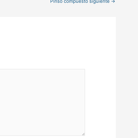
Pinso compuesto siguiente
→