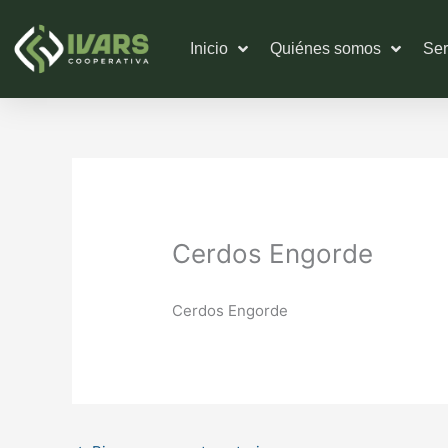
Ir
al
Inicio
Quiénes somos
Ser
contenido
Cerdos Engorde
Cerdos Engorde