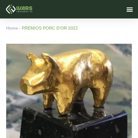
Ir
M
al
contenido
Home
-
PREMIOS PORC D’OR 2022