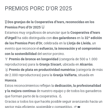
PREMIOS PORC D’OR 2025
🎖️
Dos granjas de la Cooperativa d’Ivars, reconocidas en los
Premios Porc d’Or 2025
🐷
Estamos muy orgullosos de anunciar que la
Cooperativa d’Ivars
d’Urgell
ha sido distinguida con
dos galardones
en la
32ª edición
de los Premios Porc d’Or
, celebrada en la
Llotja de Lleida
, un
evento que reconoce el
esfuerzo, la innovación y el compromiso
con la sostenibilidad
del sector porcino.
🏅
Premio de bronce en longevidad
(categoría de 500 a 1.000
reproductoras) para la
Granja Siscart
, ubicada en
Alcarràs
.
🥈
Premio de plata en productividad numérica
(categoría de más
de 2.000 reproductoras) para la
Granja Valfarta
, situada en
Huesca
.
Estos reconocimientos reflejan la
dedicación, la profesionalidad
y la mejora continua
de nuestro equipo y de todos los ganaderos
que forman parte de la cooperativa. 💪
Gracias a todos los que hacéis posible seguir avanzando hacia un
sector más eficiente, sostenible y competitivo. 🌱🐖