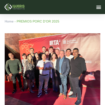
Ir
M
al
contenido
Home
-
PREMIOS PORC D’OR 2025