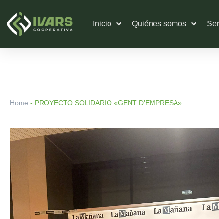
Ir
al
Inicio
Quiénes somos
Ser
contenido
Home
-
PROYECTO SOLIDARIO «GENT D’EMPRESA»