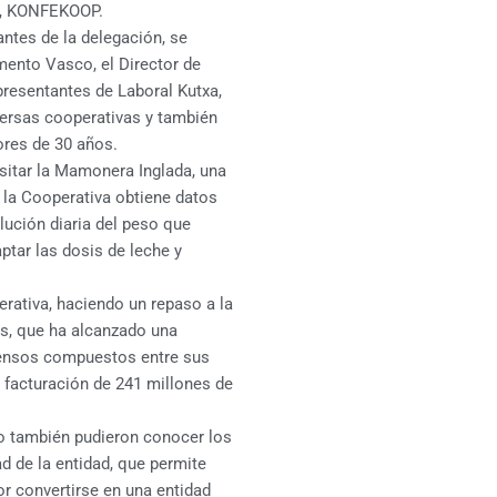
o, KONFEKOOP.
antes de la delegación, se
mento Vasco, el Director de
presentantes de Laboral Kutxa,
versas cooperativas y también
ores de 30 años.
isitar la Mamonera Inglada, una
l la Cooperativa obtiene datos
lución diaria del peso que
ptar las dosis de leche y
rativa, haciendo un repaso a la
ars, que ha alcanzado una
iensos compuestos entre sus
a facturación de 241 millones de
co también pudieron conocer los
d de la entidad, que permite
r convertirse en una entidad