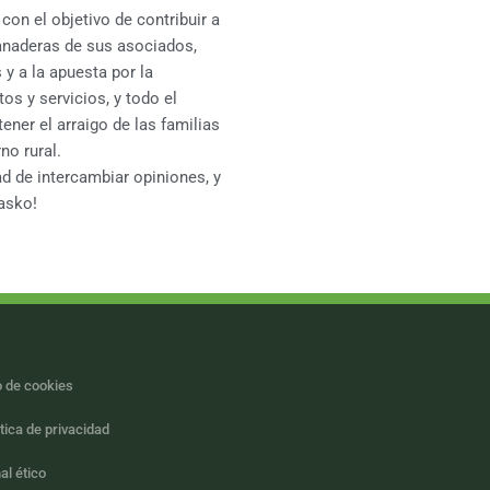
on el objetivo de contribuir a
ganaderas de sus asociados,
 y a la apuesta por la
os y servicios, y todo el
er el arraigo de las familias
no rural.
ad de intercambiar opiniones, y
asko!
 de cookies
itica de privacidad
al ético