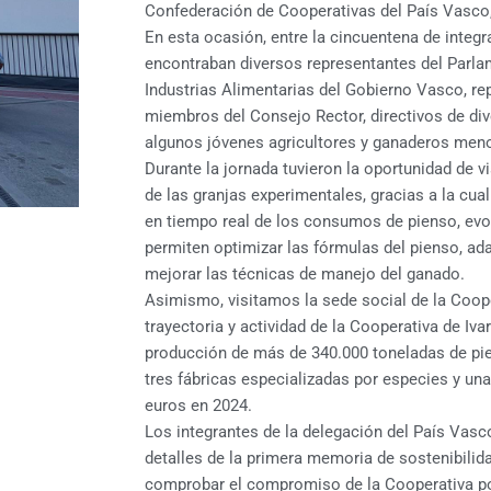
Confederación de Cooperativas del País Vasc
En esta ocasión, entre la cincuentena de integr
encontraban diversos representantes del Parla
Industrias Alimentarias del Gobierno Vasco, re
miembros del Consejo Rector, directivos de di
algunos jóvenes agricultores y ganaderos men
Durante la jornada tuvieron la oportunidad de v
de las granjas experimentales, gracias a la cua
en tiempo real de los consumos de pienso, evo
permiten optimizar las fórmulas del pienso, ada
mejorar las técnicas de manejo del ganado.
Asimismo, visitamos la sede social de la Coope
trayectoria y actividad de la Cooperativa de Iv
producción de más de 340.000 toneladas de p
tres fábricas especializadas por especies y un
euros en 2024.
Los integrantes de la delegación del País Vas
detalles de la primera memoria de sostenibilida
comprobar el compromiso de la Cooperativa po