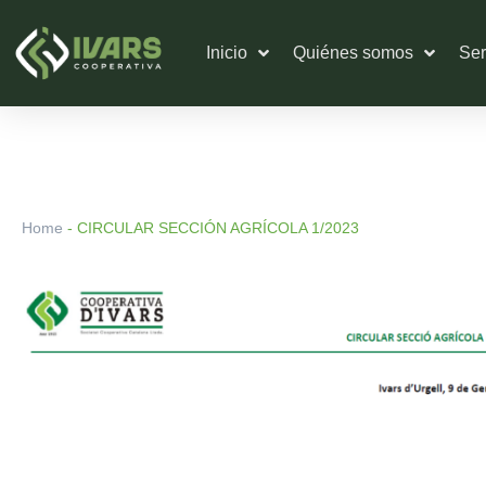
Ir
al
Inicio
Quiénes somos
Ser
contenido
Home
-
CIRCULAR SECCIÓN AGRÍCOLA 1/2023