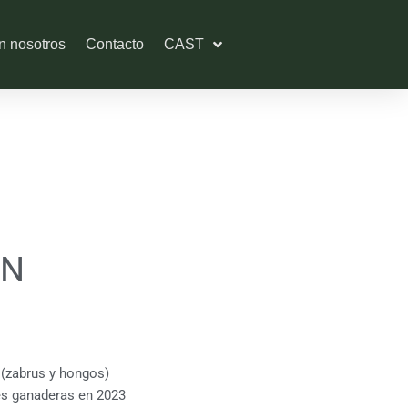
n nosotros
Contacto
CAST
ÓN
 (zabrus y hongos)
es ganaderas en 2023