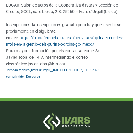
LUGAR: Salón de actos de la Cooperativa d’Ivars y Sección de
Crédito, SCCL, calle Lleida, 2-8, 25260 – Ivars d’Urgell (Lleida)
Inscripciones: la inscripción es gratuita pero hay que inscribirse
previamente en el siguiente
enlace:
https://transferencia.irta.cat/activitats/aplicacio-de-les-
mtds-en-la-gestio-dels-purins-porcins-go-imeco/
Para mayor información podéis contactar con el Sr.
Javier Tobal del IRTA intermediando el correo
electrónico:
javier.tobal@irta.cat
.
Jornada tècnica_Ivars d’Urgell__IMECO FERTICOOP_10-03-2023-
comprimido
Descarga