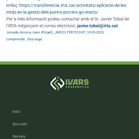
enllaç:
https://transferencia.irta.cat/activitats/aplicacio-de-les-
mtds-en-la-gestio-dels-purins-porcins-go-imeco/
Per a més informació podeu contactar amb el Sr. Javier Tobal de
l’IRTA mitjançant el correu electrònic:
javier.tobal@irta.cat
.
Jornada tècnica_Ivars d’Urgell__IMECO FERTICOOP_10-03-2023-
comprimido
Descarga
Inici
Qui som
Serveis