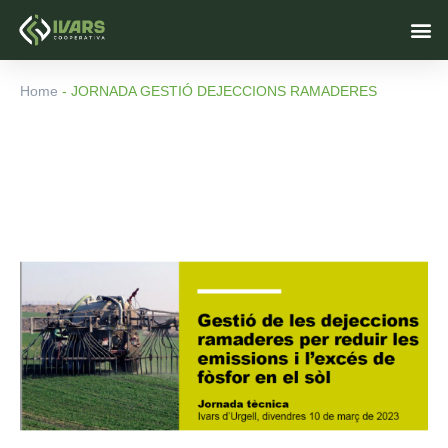
Vés
M
al
contingut
Home
-
JORNADA GESTIÓ DEJECCIONS RAMADERES