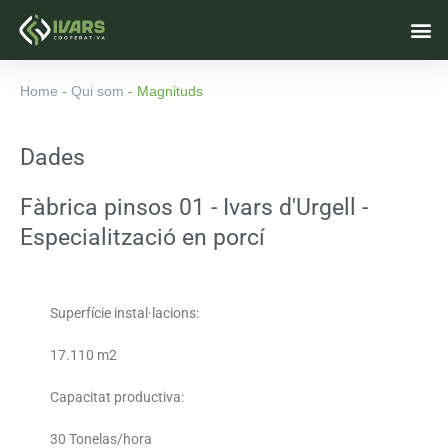
Vés
M
al
contingut
Home
-
Qui som
-
Magnituds
Dades
Fàbrica pinsos 01 - Ivars d'Urgell -
Especialització en porcí
Superfície instal·lacions:
17.110 m2
Capacitat productiva:
30 Tonelas/hora