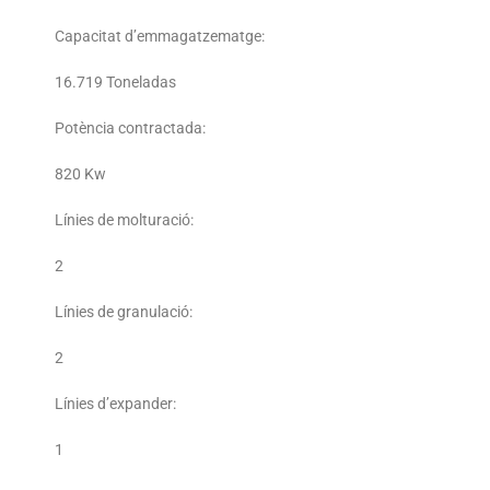
Capacitat d’emmagatzematge:
16.719 Toneladas
Potència contractada:
820 Kw
Línies de molturació:
2
Línies de granulació:
2
Línies d’expander:
1