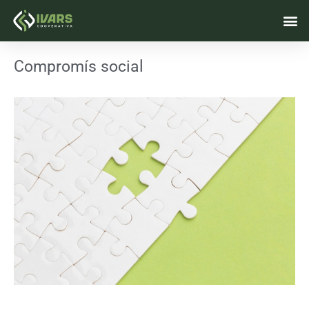
Vés
M
al
contingut
Compromís social