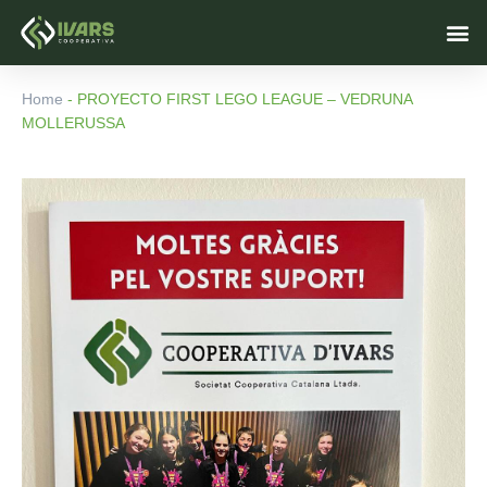
Ir
M
al
contenido
Home
-
PROYECTO FIRST LEGO LEAGUE – VEDRUNA
MOLLERUSSA