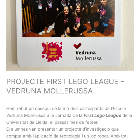
PROJECTE FIRST LEGO LEAGUE –
VEDRUNA MOLLERUSSA
Hem rebut un obsequi de la mà dels participants de l’Escola
Vedruna Mollerussa a la Jornada de la
First Lego League
de la
Universitat de Lleida, el passat mes de febrer.
El alumnes van presentar un projecte d’investigació que
compta amb l’aplicació de tecnologia i un joc robot. Amb tot,