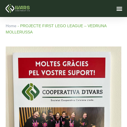
Vés
M
al
contingut
Home
-
PROJECTE FIRST LEGO LEAGUE – VEDRUNA
MOLLERUSSA