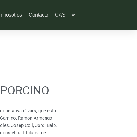
n nosotros
Contacto
CAST
 PORCINO
ooperativa d’Ivars, que está
lo Camino, Ramon Armengol,
les, Josep Coll, Jordi Balp,
odos ellos titulares de