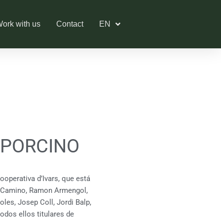
ork with us
Contact
EN
 PORCINO
ooperativa d’Ivars, que está
lo Camino, Ramon Armengol,
les, Josep Coll, Jordi Balp,
odos ellos titulares de