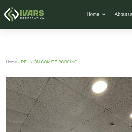
Skip
to
Home
About u
content
Home
-
REUNIÓN COMITÉ PORCINO