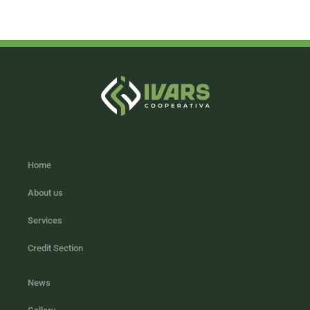
Home
About us
Services
Credit Section
News