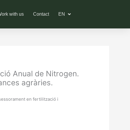
ork with us
Contact
EN
ió Anual de Nitrogen.
ances agràries.
ssorament en fertilització i