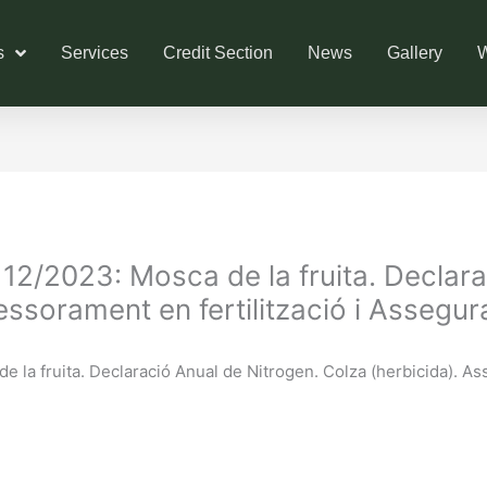
s
Services
Credit Section
News
Gallery
W
2023: Mosca de la fruita. Declarac
essorament en fertilització i Assegur
 fruita. Declaració Anual de Nitrogen. Colza (herbicida). Asse