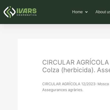
Skip
to
Home
About u
content
CIRCULAR AGRÍCOLA 12/
Colza (herbicida). Ass
CIRCULAR AGRÍCOLA 12/2023: Mosca de la
Assegurances agràries.