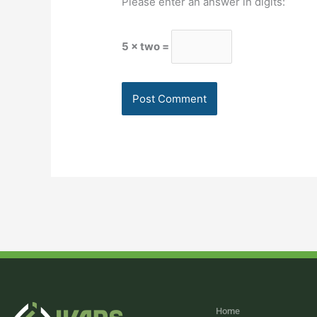
Please enter an answer in digits:
5 × two =
Home