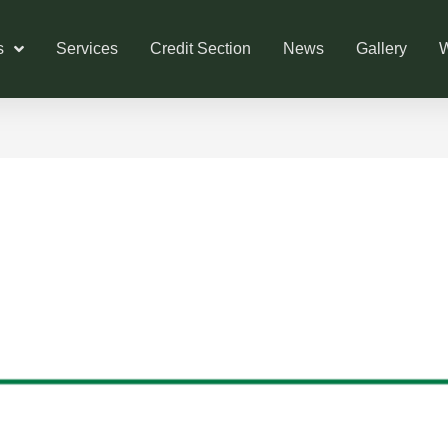
s
Services
Credit Section
News
Gallery
W