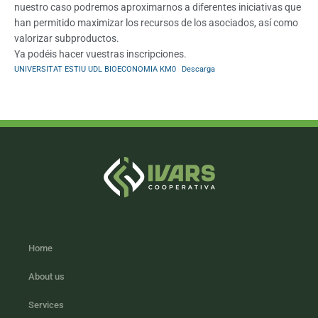
nuestro caso podremos aproximarnos a diferentes iniciativas que
han permitido maximizar los recursos de los asociados, así como
valorizar subproductos.
Ya podéis hacer vuestras inscripciones.
UNIVERSITAT ESTIU UDL BIOECONOMIA KM0
Descarga
Home
About us
Services