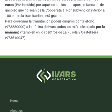
euros
(IVA incluido) por aquellos socios que aporten facturas de
gasóleo que no sean de la Cooperativa. Por subvención inferior a
100 euros la tramitación será gratuita.
Para coordinar la tramitación podéis dirigiros por teléfono
(973580000) a la oficina de Ivars todos los miércoles (
solo por la
mañana
) y también en los centros de La Fuliola y Castellserà
(973610047).
Home
About us