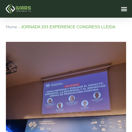
Skip
M
to
content
Home
-
JORNADA 333 EXPERIENCE CONGRESS LLEIDA