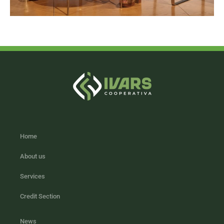
Home
About us
Services
Credit Section
News