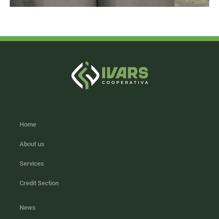
Home
About us
Services
Credit Section
News