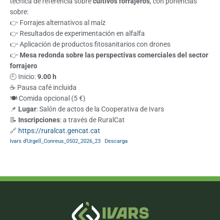
técnica de referencia sobre
cultivos forrajeros
, con ponencias
sobre:
👉 Forrajes alternativos al maíz
👉 Resultados de experimentación en alfalfa
👉 Aplicación de productos fitosanitarios con drones
👉
Mesa redonda sobre las perspectivas comerciales del sector
forrajero
🕘 Inicio:
9.00 h
☕ Pausa café incluida
🍽️ Comida opcional (5 €)
📌
Lugar
: Salón de actos de la Cooperativa de Ivars
📝
Inscripciones
: a través de RuralCat
🔗
https://ruralcat.gencat.cat
Ivars d’Urgell_Conreus_0502_2026_23
Descarga