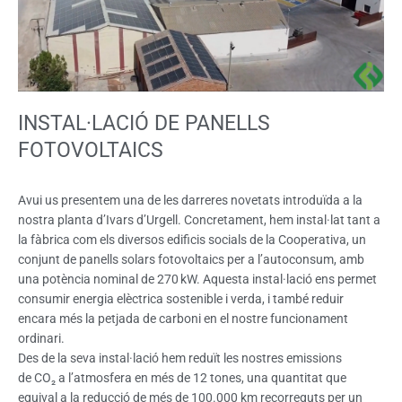
INSTAL·LACIÓ DE PANELLS
FOTOVOLTAICS
Avui us presentem una de les darreres novetats introduïda a la
nostra planta d’Ivars d’Urgell. Concretament, hem instal·lat tant a
la fàbrica com els diversos edificis socials de la Cooperativa, un
conjunt de panells solars fotovoltaics per a l’autoconsum, amb
una potència nominal de 270 kW. Aquesta instal·lació ens permet
consumir energia elèctrica sostenible i verda, i també reduir
encara més la petjada de carboni en el nostre funcionament
ordinari.
Des de la seva instal·lació hem reduït les nostres emissions
de CO₂ a l’atmosfera en més de 12 tones, una quantitat que
equival a la reducció de més de 100.000 km recorreguts per un