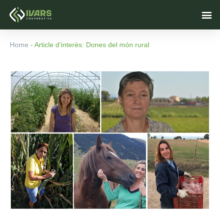
Vés
M
al
contingut
Home
-
Article d’interès: Dones del món rural