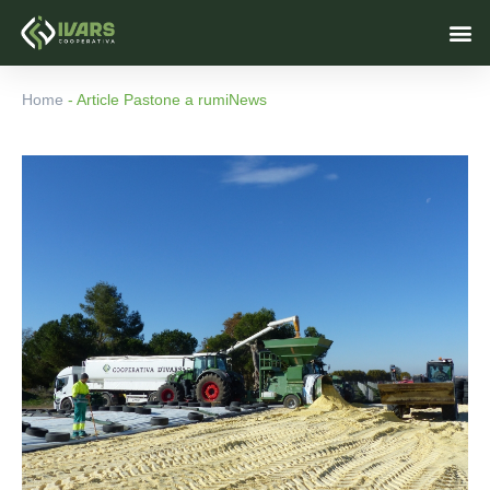
Vés
M
al
contingut
Home
-
Article Pastone a rumiNews