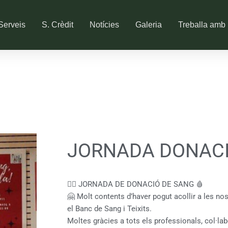
Serveis
S. Crèdit
Notícies
Galeria
Treballa amb 
JORNADA DONACI
👉🏻 JORNADA DE DONACIÓ DE SANG 🩸
🤗 Molt contents d’haver pogut acollir a les no
el Banc de Sang i Teixits.
Moltes gràcies a tots els professionals, col·l