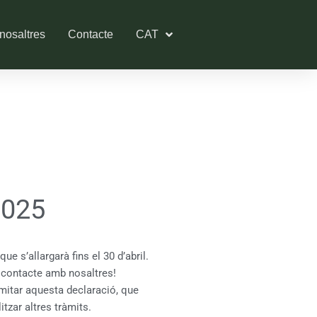
nosaltres
Contacte
CAT
025
ue s’allargarà fins el 30 d’abril.
 contacte amb nosaltres!
mitar aquesta declaració, que
itzar altres tràmits.