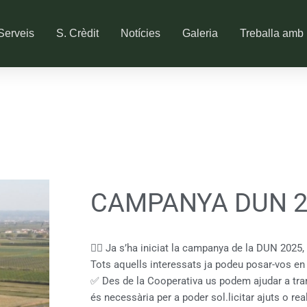
Serveis
S. Crèdit
Notícies
Galeria
Treballa amb 
CAMPANYA DUN 2
👉🏻 Ja s’ha iniciat la campanya de la DUN 2025, q
Tots aquells interessats ja podeu posar-vos en
✅ Des de la Cooperativa us podem ajudar a tra
és necessària per a poder sol.licitar ajuts o real