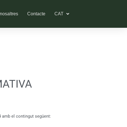
nosaltres
Contacte
CAT
MATIVA
24 amb el contingut següent: