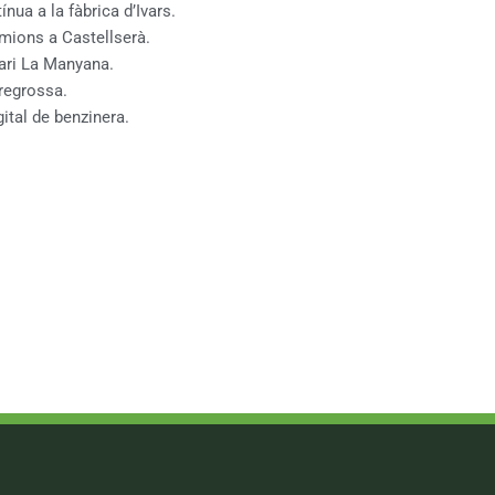
nua a la fàbrica d’Ivars.
amions a Castellserà.
iari La Manyana.
rregrossa.
gital de benzinera.