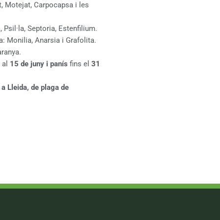
t, Motejat, Carpocapsa i les
, Psil·la, Septoria, Estenfilium.
: Monilia, Anarsia i Grafolita.
aranya.
 al
15 de juny i panís
fins el
31
a Lleida, de plaga de