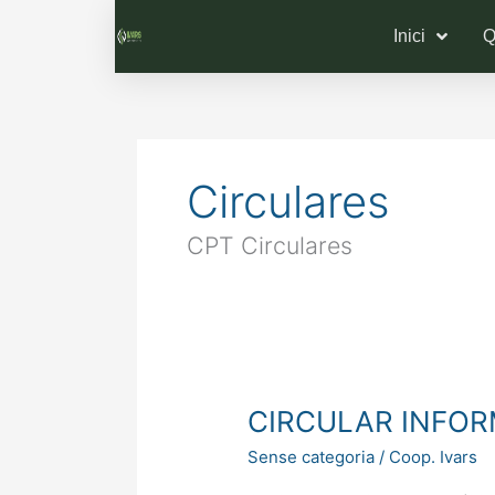
Inici
Q
Circulares
CPT Circulares
CIRCULAR
CIRCULAR INFOR
INFORMATIVA
Sense categoria
/
Coop. Ivars
5/2026