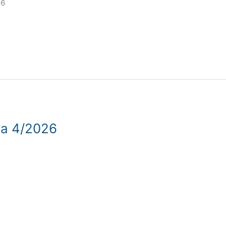
26
iva 4/2026