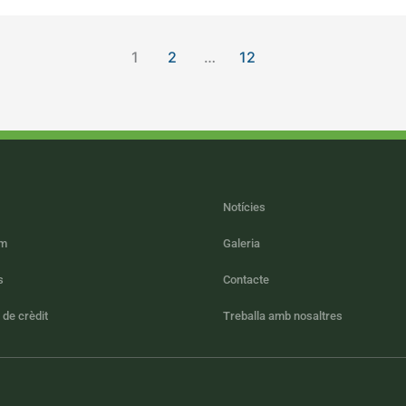
1
2
…
12
Notícies
om
Galeria
s
Contacte
 de crèdit
Treballa amb nosaltres