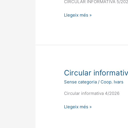
CIRCULAR INFORMATIVA 5/20
Llegeix més »
Circular
Circular informat
informativa
Sense categoria
/
Coop. Ivars
4/2026
Circular informativa 4/2026
Llegeix més »