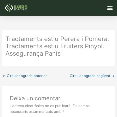
Vés
M
al
contingut
Tractaments estiu Perera i Pomera.
Tractaments estiu Fruiters Pinyol.
Assegurança Panís
←
Circular agraria anterior
Circular agraria següent
→
Deixa un comentari
L'adreça electrònica no es publicarà.
Els camps
necessaris estan marcats amb
*