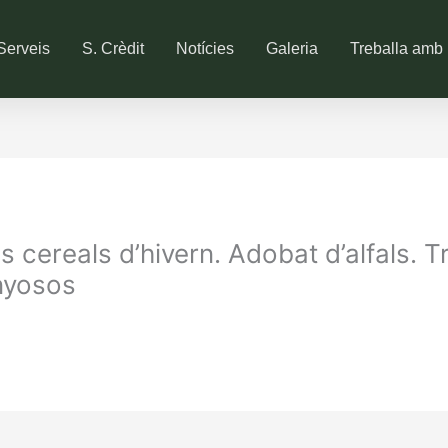
Serveis
S. Crèdit
Notícies
Galeria
Treballa amb 
 cereals d’hivern. Adobat d’alfals. 
enyosos