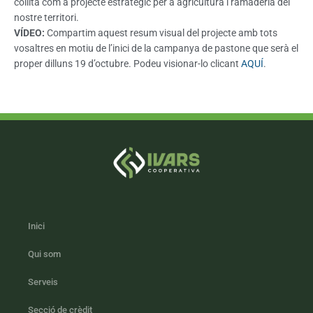
collita com a projecte estratègic per a agricultura i ramaderia del
nostre territori.
VÍDEO:
Compartim aquest resum visual del projecte amb tots
vosaltres en motiu de l’inici de la campanya de pastone que serà el
proper dilluns 19 d’octubre. Podeu visionar-lo clicant
AQUÍ
.
Inici
Qui som
Serveis
Secció de crèdit